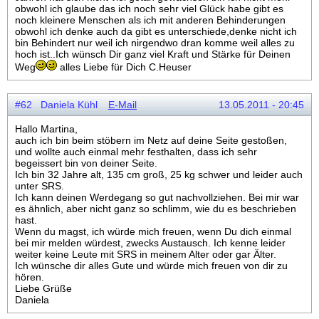
obwohl ich glaube das ich noch sehr viel Glück habe gibt es
noch kleinere Menschen als ich mit anderen Behinderungen
obwohl ich denke auch da gibt es unterschiede,denke nicht ich
bin Behindert nur weil ich nirgendwo dran komme weil alles zu
hoch ist..Ich wünsch Dir ganz viel Kraft und Stärke für Deinen
Weg
alles Liebe für Dich C.Heuser
#62 Daniela Kühl
E-Mail
13.05.2011 - 20:45
Hallo Martina,
auch ich bin beim stöbern im Netz auf deine Seite gestoßen,
und wollte auch einmal mehr festhalten, dass ich sehr
begeissert bin von deiner Seite.
Ich bin 32 Jahre alt, 135 cm groß, 25 kg schwer und leider auch
unter SRS.
Ich kann deinen Werdegang so gut nachvollziehen. Bei mir war
es ähnlich, aber nicht ganz so schlimm, wie du es beschrieben
hast.
Wenn du magst, ich würde mich freuen, wenn Du dich einmal
bei mir melden würdest, zwecks Austausch. Ich kenne leider
weiter keine Leute mit SRS in meinem Alter oder gar Älter.
Ich wünsche dir alles Gute und würde mich freuen von dir zu
hören.
Liebe Grüße
Daniela