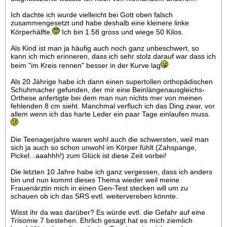
Ich dachte ich wurde vielleicht bei Gott oben falsch
zusammengesetzt und habe deshalb eine kleinere linke
Körperhälfte.
Ich bin 1.58 gross und wiege 50 Kilos.
Als Kind ist man ja häufig auch noch ganz unbeschwert, so
kann ich mich erinneren, dass ich sehr stolz darauf war dass ich
beim "im Kreis rennen" besser in der Kurve lag
Als 20 Jährige habe ich dann einen supertollen orthopädischen
Schuhmacher gefunden, der mir eine Beinlängenausgleichs-
Orthese anfertigte bei dem man nun nichts mer von meinen
fehlenden 8 cm sieht. Manchmal verfluch ich das Ding zwar, vor
allem wenn ich das harte Leder ein paar Tage einlaufen muss.
Die Teenagerjahre waren wohl auch die schwersten, weil man
sich ja auch so schon unwohl im Körper fühlt (Zahspange,
Pickel...aaahhh!) zum Glück ist diese Zeit vorbei!
Die letzten 10 Jahre habe ich ganz vergessen, dass ich anders
bin und nun kommt dieses Thema wieder weil meine
Frauenärztin mich in einen Gen-Test stecken will um zu
schauen ob ich das SRS evtl. weitervereben könnte.
Wisst ihr da was darüber? Es würde evtl. die Gefahr auf eine
Trisomie 7 bestehen. Ehrlich gesagt hat es mich ziemlich