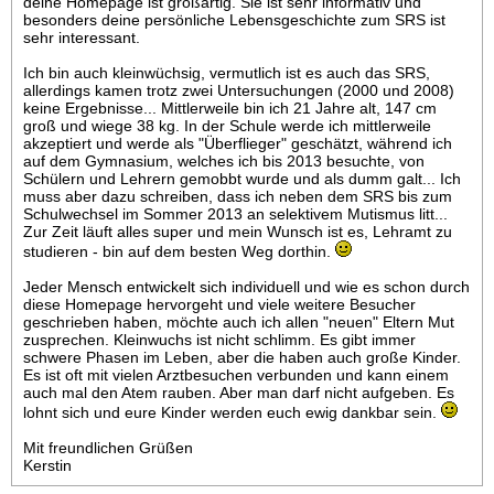
deine Homepage ist großartig. Sie ist sehr informativ und
besonders deine persönliche Lebensgeschichte zum SRS ist
sehr interessant.
Ich bin auch kleinwüchsig, vermutlich ist es auch das SRS,
allerdings kamen trotz zwei Untersuchungen (2000 und 2008)
keine Ergebnisse... Mittlerweile bin ich 21 Jahre alt, 147 cm
groß und wiege 38 kg. In der Schule werde ich mittlerweile
akzeptiert und werde als "Überflieger" geschätzt, während ich
auf dem Gymnasium, welches ich bis 2013 besuchte, von
Schülern und Lehrern gemobbt wurde und als dumm galt... Ich
muss aber dazu schreiben, dass ich neben dem SRS bis zum
Schulwechsel im Sommer 2013 an selektivem Mutismus litt...
Zur Zeit läuft alles super und mein Wunsch ist es, Lehramt zu
studieren - bin auf dem besten Weg dorthin.
Jeder Mensch entwickelt sich individuell und wie es schon durch
diese Homepage hervorgeht und viele weitere Besucher
geschrieben haben, möchte auch ich allen "neuen" Eltern Mut
zusprechen. Kleinwuchs ist nicht schlimm. Es gibt immer
schwere Phasen im Leben, aber die haben auch große Kinder.
Es ist oft mit vielen Arztbesuchen verbunden und kann einem
auch mal den Atem rauben. Aber man darf nicht aufgeben. Es
lohnt sich und eure Kinder werden euch ewig dankbar sein.
Mit freundlichen Grüßen
Kerstin