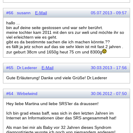
#66 susann
E-Mail
05.07.2013 - 09:57
hallo ...
bin auf deine seite gestossen und war sehr berührt.
meine tochter kam 2011 mit den srs zur weli und möchte ihr so
viel erleichtern wie es geht.
gibt es da bestimmte sachen die ich machen könnte.??
es fällt ja jetz schon auf das sie sehr klein ist mit fast 2 jahren .
zur geburt 38cm und 1650g heut 75 cm und 8300g
#65 Dr.Lederer
E-Mail
30.03.2013 - 17:56
Gute Erläuterung! Danke und viele Grüße! Dr.Lederer
#64 Wirbelwind
30.06.2012 - 07:50
Hey liebe Martina und liebe SRS'ler da draussen!
Ich bin grad etwas baff, was sich in den letzten Jahren im
Internet an Informationen über das SRS angesammelt hat!
Als man bei mir als Baby vor 32 Jahren dieses Syndrom
diagnostizierte wusste ich noch von niemandem anderem!