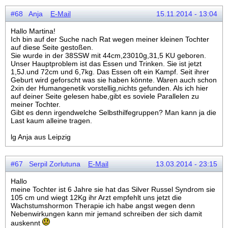
#68 Anja
E-Mail
15.11.2014 - 13:04
Hallo Martina!
Ich bin auf der Suche nach Rat wegen meiner kleinen Tochter
auf diese Seite gestoßen.
Sie wurde in der 38SSW mit 44cm,23010g,31,5 KU geboren.
Unser Hauptproblem ist das Essen und Trinken. Sie ist jetzt
1,5J.und 72cm und 6,7kg. Das Essen oft ein Kampf. Seit ihrer
Geburt wird geforscht was sie haben könnte. Waren auch schon
2xin der Humangenetik vorstellig,nichts gefunden. Als ich hier
auf deiner Seite gelesen habe,gibt es soviele Parallelen zu
meiner Tochter.
Gibt es denn irgendwelche Selbsthilfegruppen? Man kann ja die
Last kaum alleine tragen.
lg Anja aus Leipzig
#67 Serpil Zorlutuna
E-Mail
13.03.2014 - 23:15
Hallo
meine Tochter ist 6 Jahre sie hat das Silver Russel Syndrom sie
105 cm und wiegt 12Kg ihr Arzt empfehlt uns jetzt die
Wachstumshormon Therapie ich habe angst wegen denn
Nebenwirkungen kann mir jemand schreiben der sich damit
auskennt