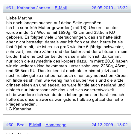
#61 Katharina Janzen
E-Mail
26.05.2010 - 15:32
Liebe Martina,
bin nach langem suchen auf deine Seite gestoßen.
Ich bin sehr früh Mutter geworden( mit 18). Unsere Tochter
wurde in der 37 Woche mit 1690g, 42 cm und 33,5cm KU
geboren. Es folgten viele Untersuchungen, das srs hatte sich
aber nicht bestätigt. damals war ich froh darüber. heute ist sie
fast 9 jahre alt, sie ist ca. so groß wie ihre 6 jährige schwester,
sehr zart, und ihre zähne und der kiefer sind der albtraum. mein
bruder hat eine tochter bei der es sehr ähnlich ist, da kommt
nur noch die asymethrie des körpers dazu. im märz 2010 haben
wir ein weiteres kind bekommen. unser sohn wog 2260g, 46cm,
und 36,5cm KU. Das trinken ist noch ok. er nimmt jetzt auch
noch relativ gut zu.matteo hat auch einen asymetrischen körper.
ich finde es shlimm wie wenig man darüber weis und die ärzte
grinsen einen an und sagen, es wäre für sie auch neuland und
einfach nur interessant wie das kind sich weiterentwickelt.
ich bewundere dich wie du dein leben gemeistert hast. und ich
hoffe das unsere zwei es wenigstens halb so gut auf die reihe
kriegen werden.
LG Katharina
#60 Bea
E-Mail
Homepage
24.12.2009 - 13:02