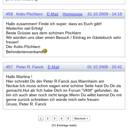
#58 Kobv Pöchlarn
E-Mail
Homepage
31.10.2009 - 14:19
Hallo zusammen! Finde ich super, dass es Euch gibt!
Weiterhin viel Erfolg!
Beste Grüsse aus dem schönen Pöchlarn
Wir würden uns über einen Besuch / Eintrag im Gästebuch sehr
freuen!
Der Kobv-Pöchlarn
Behindertenverband
#57 Peter R. Fanck
E-Mail
01.10.2008 - 20:42
Hallo Martina !
Hier schreibt Dir der Peter R.Fanck aus Mannheim am
Neckar.Ich muss schon sagen eine schöne Seite hast Du Dir da
gemacht,Hut ab !Ich habe Dich im Forum "VKM" gefunden, da
bin ich auch aber noch nicht lange.Wenn Du willst kannst Du mir
gerne zurück schreiben ich würde mich sehr freuen.
Gruss, Peter R. Fanck
1
2
3
4
5
Nächste »
(71 Einträge total)