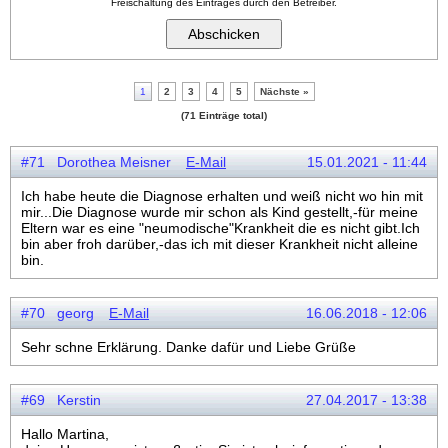
Freischaltung des Eintrages durch den Betreiber.
1
2
3
4
5
Nächste »
(71 Einträge total)
#71 Dorothea Meisner
E-Mail
15.01.2021 - 11:44
Ich habe heute die Diagnose erhalten und weiß nicht wo hin mit
mir...Die Diagnose wurde mir schon als Kind gestellt,-für meine
Eltern war es eine "neumodische"Krankheit die es nicht gibt.Ich
bin aber froh darüber,-das ich mit dieser Krankheit nicht alleine
bin.
#70 georg
E-Mail
16.06.2018 - 12:06
Sehr schne Erklärung. Danke dafür und Liebe Grüße
#69 Kerstin
27.04.2017 - 13:38
Hallo Martina,