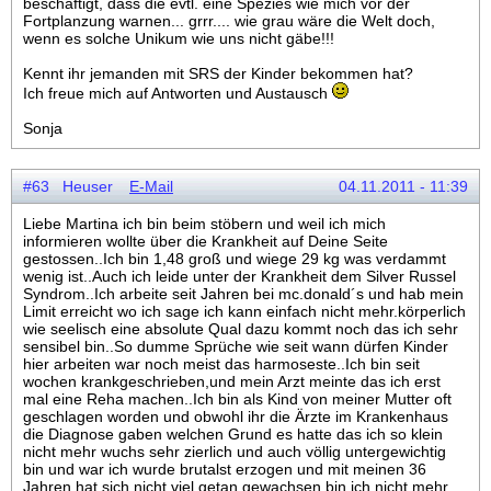
beschäftigt, dass die evtl. eine Spezies wie mich vor der
Fortplanzung warnen... grrr.... wie grau wäre die Welt doch,
wenn es solche Unikum wie uns nicht gäbe!!!
Kennt ihr jemanden mit SRS der Kinder bekommen hat?
Ich freue mich auf Antworten und Austausch
Sonja
#63 Heuser
E-Mail
04.11.2011 - 11:39
Liebe Martina ich bin beim stöbern und weil ich mich
informieren wollte über die Krankheit auf Deine Seite
gestossen..Ich bin 1,48 groß und wiege 29 kg was verdammt
wenig ist..Auch ich leide unter der Krankheit dem Silver Russel
Syndrom..Ich arbeite seit Jahren bei mc.donald´s und hab mein
Limit erreicht wo ich sage ich kann einfach nicht mehr.körperlich
wie seelisch eine absolute Qual dazu kommt noch das ich sehr
sensibel bin..So dumme Sprüche wie seit wann dürfen Kinder
hier arbeiten war noch meist das harmoseste..Ich bin seit
wochen krankgeschrieben,und mein Arzt meinte das ich erst
mal eine Reha machen..Ich bin als Kind von meiner Mutter oft
geschlagen worden und obwohl ihr die Ärzte im Krankenhaus
die Diagnose gaben welchen Grund es hatte das ich so klein
nicht mehr wuchs sehr zierlich und auch völlig untergewichtig
bin und war ich wurde brutalst erzogen und mit meinen 36
Jahren hat sich nicht viel getan gewachsen bin ich nicht mehr